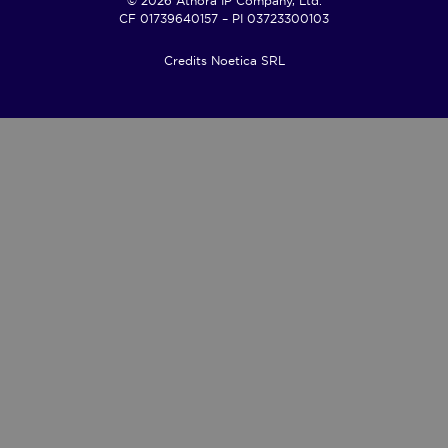
© 2026 Athora IP Company, Ltd.
CF 01739640157 – PI 03723300103
Credits Noetica SRL