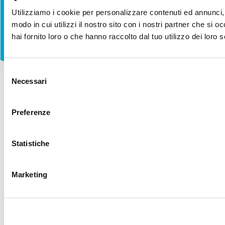
Utilizziamo i cookie per personalizzare contenuti ed annunci, p
modo in cui utilizzi il nostro sito con i nostri partner che si 
hai fornito loro o che hanno raccolto dal tuo utilizzo dei loro s
Selezione
Necessari
del
consenso
Le nostre soluzioni per il
Preferenze
tuo futuro
Scopri le nostre polizze pensate per proteggere il tuo
Statistiche
futuro e quello della tua famiglia. Dalle soluzioni di
risparmio agli investimenti, dalla previdenza integrativa alla
protezione, offriamo prodotti innovativi e in grado di
Marketing
soddisfare ogni tua esigenza.
Proteggi