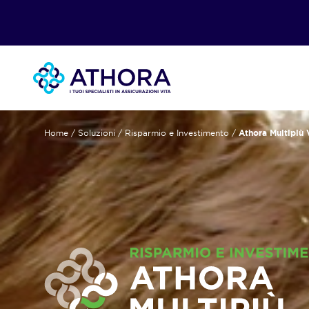
Home
/
Soluzioni
/
Risparmio e Investimento
/
Athora Multipiù 