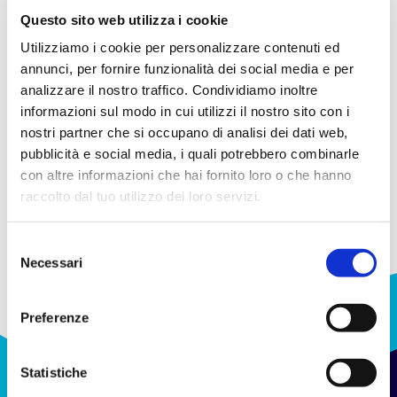
Questo sito web utilizza i cookie
Scegli la Gestione Separata “Athora Risparmio
Protetto” per combinare sicurezza e performance.
Utilizziamo i cookie per personalizzare contenuti ed
Scopri come ottenere rendimenti fino al 4,55%*.
annunci, per fornire funzionalità dei social media e per
analizzare il nostro traffico. Condividiamo inoltre
Scopri di più
informazioni sul modo in cui utilizzi il nostro sito con i
nostri partner che si occupano di analisi dei dati web,
pubblicità e social media, i quali potrebbero combinarle
con altre informazioni che hai fornito loro o che hanno
*Tasso di rendimento lordo per il periodo 01/11/24-31/10/25.
Attenzione, i rendimenti passati non sono indicativi di quelli futuri.
raccolto dal tuo utilizzo dei loro servizi.
Selezione
Necessari
del
consenso
Preferenze
Statistiche