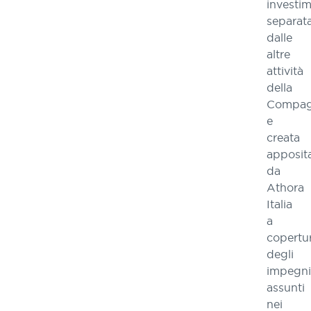
investim
separat
dalle
altre
attività
della
Compag
e
creata
apposit
da
Athora
Italia
a
copertu
degli
impegni
assunti
nei