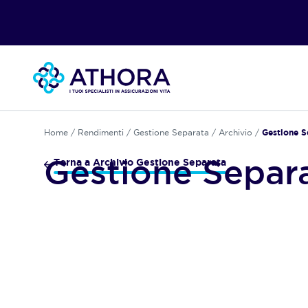
Home
/
Rendimenti
/
Gestione Separata
/
Archivio
/
Gestione S
Gestione Separa
Torna a Archivio Gestione Separata