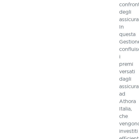
confront
degli
assicurat
In
questa
Gestion
conflui
i
premi
versati
dagli
assicura
ad
Athora
Italia,
che
vengon
investiti
efficie