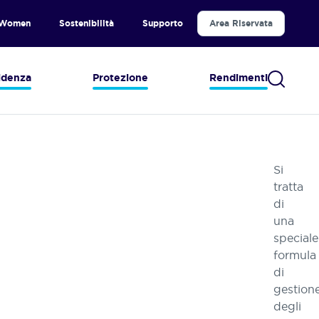
 Women
Sostenibilità
Supporto
Area Riservata
idenza
Protezione
Rendimenti
Si
tratta
di
una
speciale
formula
di
gestion
degli