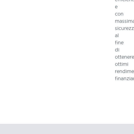
e
con
massim
sicurez
al
fine
di
ottener
ottimi
rendime
finanziar