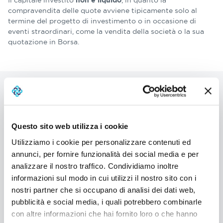
Il capitale investito
, in quanto la
non è liquido
compravendita delle quote avviene tipicamente solo al
termine del progetto di investimento o in occasione di
eventi straordinari, come la vendita della società o la sua
quotazione in Borsa.
Il nostro blog
Articoli che approfondiscono
Questo sito web utilizza i cookie
questa voce di glossario
Utilizziamo i cookie per personalizzare contenuti ed
annunci, per fornire funzionalità dei social media e per
Focus vita
analizzare il nostro traffico. Condividiamo inoltre
Come nasce un prodotto
informazioni sul modo in cui utilizzi il nostro sito con i
assicurativo? Tutto sulla POG
nostri partner che si occupano di analisi dei dati web,
(Product Oversight and
pubblicità e social media, i quali potrebbero combinarle
Governance)
con altre informazioni che hai fornito loro o che hanno