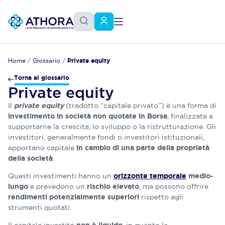
Home
/
Glossario
/
Private equity
Torna al glossario
Private equity
Il
(tradotto “capitale privato”) è una forma di
private equity
, finalizzata a
investimento in società non quotate in Borsa
supportarne la crescita, lo sviluppo o la ristrutturazione. Gli
investitori, generalmente fondi o investitori istituzionali,
apportano capitale
in cambio di una parte della proprietà
.
della società
Questi investimenti hanno un
orizzonte temporale
medio-
e prevedono un
, ma possono offrire
lungo
rischio elevato
rispetto agli
rendimenti potenzialmente superiori
strumenti quotati.