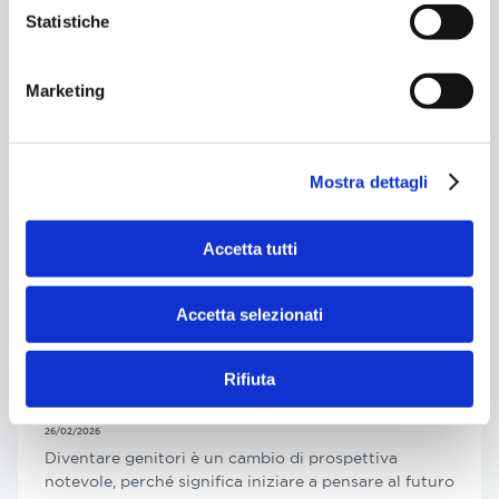
funzionano e quando possono
Statistiche
essere una scelta efficace
26/02/2026
Quando si parla di risparmio e investimento, ogni
Marketing
scelta nasce da un bisogno concreto: far crescere il
proprio capitale nel...
Mostra dettagli
Leggi l'articolo
Accetta tutti
Accetta selezionati
Risparmio e Investimento
Investimenti per genitori: come
costruire oggi il futuro economico
Rifiuta
dei figli
26/02/2026
Diventare genitori è un cambio di prospettiva
notevole, perché significa iniziare a pensare al futuro