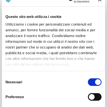
questa voce di glossario
Questo sito web utilizza i cookie
Risparmio e Investimento
L’approccio degli italiani alle
Utilizziamo i cookie per personalizzare contenuti ed
scelte di investimento: tra
annunci, per fornire funzionalità dei social media e per
protezione, liquidità e bisogno di
analizzare il nostro traffico. Condividiamo inoltre
futuro
informazioni sul modo in cui utilizzi il nostro sito con i
nostri partner che si occupano di analisi dei dati web,
24/07/2026
pubblicità e social media, i quali potrebbero combinarle
Il 61% degli italiani che riesce a risparmiare mantiene
le proprie risorse in liquidità, tra conto corrente e
con altre informazioni che hai fornito loro o che hanno
contanti, privilegiando...
raccolto dal tuo utilizzo dei loro servizi.
Leggi l'articolo
Selezione
Necessari
del
consenso
Preferenze
Risparmio e Investimento
Fondi interni assicurativi: come