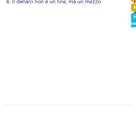
Il denaro non è un fine, ma un mezzo
P
d
P
r
F
vi