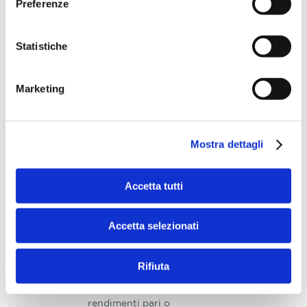
Preferenze
oltre l’80% di
probabilità di risultato
positivo.
Statistiche
Sapere in anticipo per
quanto tempo
possiamo tenere
Marketing
investite le nostre
risorse permette di
escludere o includere
Mostra dettagli
investimenti con un
certo rischio. Ad
esempio, il mercato
Accetta tutti
monetario (rischio
basso) ha dimostrato
elevate probabilità di
Accetta selezionati
recuperare il capitale
già nell’arco di 3 anni
su gran parte delle
Rifiuta
finestre temporali del
passato, con
rendimenti pari o