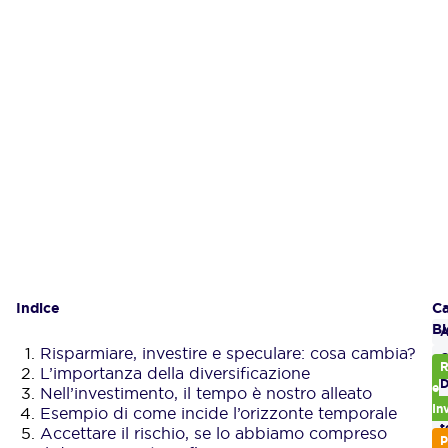
Indice
Gl
Ca
Bl
A
Risparmiare, investire e speculare: cosa cambia?
R
L’importanza della diversificazione
D
e
Nell’investimento, il tempo è nostro alleato
In
Esempio di come incide l’orizzonte temporale
O
t
Accettare il rischio, se lo abbiamo compreso
P