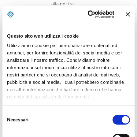
alla nostra
propensione
personale.
Esempio di
Questo sito web utilizza i cookie
come incide
l’
orizzonte
Utilizziamo i cookie per personalizzare contenuti ed
temporale
annunci, per fornire funzionalità dei social media e per
analizzare il nostro traffico. Condividiamo inoltre
informazioni sul modo in cui utilizzi il nostro sito con i
Per fare un esempio
nostri partner che si occupano di analisi dei dati web,
concreto, su un anno
investire può
pubblicità e social media, i quali potrebbero combinarle
significare oscillazioni
con altre informazioni che hai fornito loro o che hanno
forti (da +20% a –20%),
raccolto dal tuo utilizzo dei loro servizi.
ma
su 10 anni la
probabilità di perdita si
Selezione
:
riduce drasticamente
Necessari
storicamente, chi ha
del
mantenuto
consenso
l’investimento ha avuto