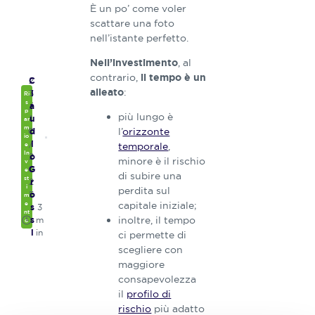
È un po’ come voler
scattare una foto
nell’istante perfetto.
, al
Nell’investimento
contrario,
il tempo è un
2
C
:
alleato
3
l
Ri
s
/
a
p
più lungo è
1
u
ar
m
l’
orizzonte
0
d
io
/
i
temporale
,
e
In
2
o
minore è il rischio
v
0
G
e
di subire una
st
2
r
i
perdita sul
5
o
m
capitale iniziale;
e
3
s
nt
inoltre, il tempo
m
s
o
in
i
ci permette di
scegliere con
maggiore
consapevolezza
il
profilo di
rischio
più adatto