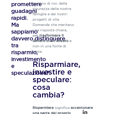
qualità,
promettere
parlano di noi, della
docente e
sicurezza delle nostre
guadagni
relatore in
famiglie e dei nostri
convegni ed
rapidi.
progetti di vita.
eventi
Ma
Domande che meritano
pubblici sul
una risposta chiara,
sappiamo
tema della
per
trasformare il
pianificazione
davvero distinguere
e
denaro in un alleato
finanziaria in
tra
non in una fonte di
Italia e
risparmio,
Spagna.
ansia.
Membro della
investimento
Commissione
Risparmiare,
e
sull’intelligenza
investire e
speculazione?
artificiale e
relatore della
speculare:
norma UNI
cosa
11402
sull’educazione
cambia?
finanziaria ai
cittadini.
significa
Risparmiare
accantonare
una parte del proprio