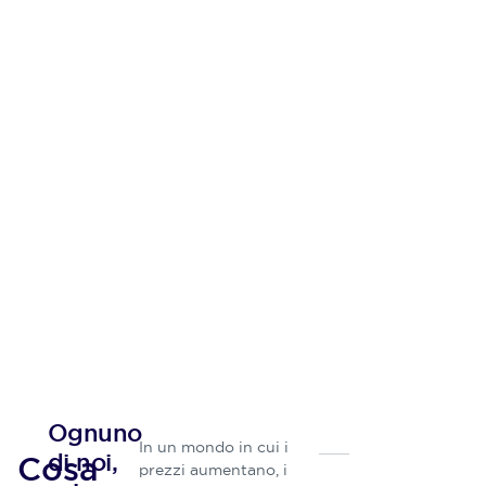
Ognuno
In un mondo in cui i
di noi,
Cosa
prezzi aumentano, i