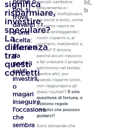
prima o
Indicazioni
L’autore
significa
mercati cambiano
poi, si
velocemente e i
bibliografiche
risparmiare,
consigli si moltiplicano
trova
investire,
tra social e amici, come
davanti
possiamo capire se
speculare?
a una
stiamo proteggendo i
Claudio
La
nostri risparmi o, al
scelta:
Grossi
contrario, mettendoli a
differenza
mettere
rischio? E ancora:
tra
da
Partner di
perché alcuni riescono
Progetica.
questi
parte i
a far crescere il proprio
Progetta e
patrimonio nel tempo,
soldi,
concetti
realizza
mentre altri, pur
percorsi
investirli,
avendo risparmi simili,
formativi di
o
non raggiungono gli
educazione/pian
stessi risultati?
È solo
magari
finanziaria
questione di fortuna, o
per operatori
inseguire
esistono regole
del mercato e
l’occasione
semplici che possono
cittadini.
che
guidarci?
Responsabile
di modelli e
sembra
Sono domande che