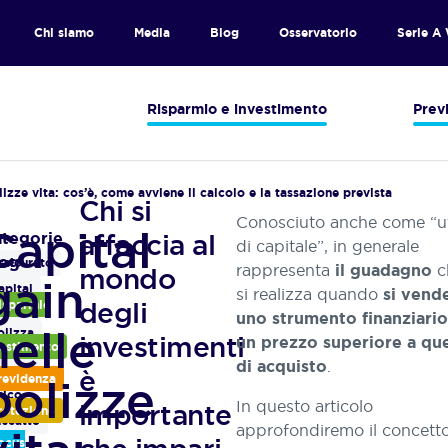
Chi siamo
Media
Blog
Osservatorio
Serie A
Risparmio e investimento
Prev
lizze vita: cos’è, come avviene il calcolo e la tassazione prevista
Chi si
Conosciuto anche come “ut
Capital
affaccia al
ossario
tegorie
di capitale”, in generale
Siamo
log
ssicurato
rappresenta
c
mondo
il guadagno
gain
specialisti
apital
si realizza quando
si vend
in
degli
isparmio
ain
uno strumento finanziario
assicurazioni
nelle
olizza
investimenti
un prezzo superiore a que
vita
vestimento
ita
e
.
di acquisto
è
polizze
remio
revidenza
rispondiamo
nico
In questo articolo
importante
ai
rotezione
iscatto
bisogni
approfondiremo il concetto
ocus