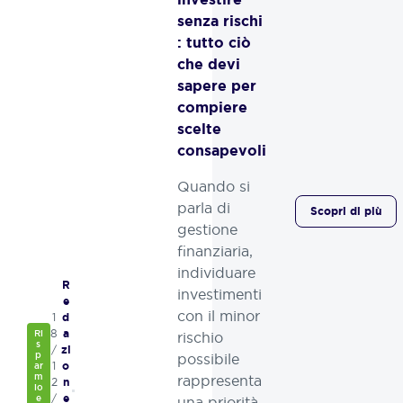
senza rischi​​​
: tutto ciò
che devi
sapere per
compiere
scelte
consapevoli
Quando si
parla di
Scopri di più
gestione
finanziaria,
individuare
R
investimenti
e
con il minor
1
d
8
Ri
a
rischio
s
/
zi
p
possibile
1
ar
o
m
rappresenta
2
n
io
/
e
e
una priorità