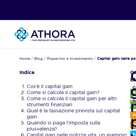
Home
/
Blog
/
Risparmio e Investimento
/
Capital gain nelle po
Indice
Gl
Ca
B
A
Cos’è il capital gain
C
Come si calcola il capital gain?
R
g
​​Come si calcola il capital gain per altri
e
P
strumenti finanziari
In
v
Qual è la tassazione prevista sul capital
P
P
gain
u
Quando si paga l’imposta sulla
P
plusvalenza?
R
Capital gain nelle polizze vita: un esempio
F