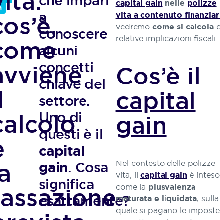
vita:
che impari
di
capital gain
nelle
polizze
a
risparmio
Athora
a
vita a contenuto finanziar
cos’è,
e
Italia
vedremo
e
come si calcola
Scopri le
conoscere
investimento,
soluzioni
è
relative implicazioni fiscali.
come
protezione
alcuni
e
previdenza
concetti
avviene
Cos’è il
dei
chiave del
nostri
l
capital
clienti
settore.
con
Uno di
calcolo
un’ampia
gain
gamma
questi è il
di
e
soluzioni.
capital
Nel contesto delle polizze
la
. Cosa
gain
vita, il
è inteso
capital gain
significa
come la
plusvalenza
tassazione
esattamente?
, sulla
maturata e liquidata
quale si pagano le imposte.