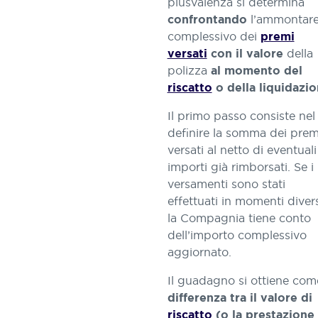
plusvalenza si determina
l’ammontar
confrontando
complessivo dei
premi
della
versati
con il valore
polizza
al momento del
riscatto
o della liquidazi
Il primo passo consiste nel
definire la somma dei prem
versati al netto di eventuali
importi già rimborsati. Se i
versamenti sono stati
effettuati in momenti divers
la Compagnia tiene conto
dell’importo complessivo
aggiornato.
Il guadagno si ottiene com
differenza tra il valore di
riscatto
(o la prestazione