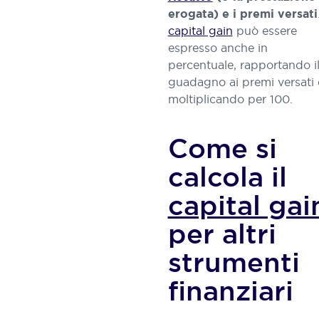
erogata) e i premi versati
capital gain
può essere
espresso anche in
percentuale, rapportando i
guadagno ai premi versati 
moltiplicando per 100.
​​Come si
calcola il
capital gai
per altri
strumenti
finanziari