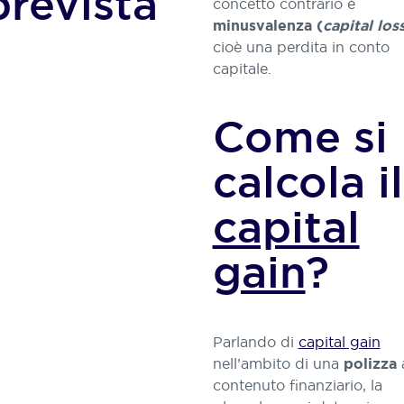
prevista
concetto contrario è
minusvalenza (
capital los
cioè una perdita in conto
capitale.
Come si
calcola il
capital
gain
?
Parlando di
capital gain
nell’ambito di una
polizza
contenuto finanziario, la