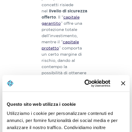
concetti risiede
nel
livello di sicurezza
. Il “
capitale
offerto
garantito
” offre una
protezione totale
dell’investimento,
mentre il “
capitale
protetto
” comporta
un certo margine di
rischio, dando al
contempo la
possibilità di ottenere
rendimenti più elevati.
Pertanto, possiamo
affermare che le
polizze con
capitale
Questo sito web utilizza i cookie
protetto
possono
Utilizziamo i cookie per personalizzare contenuti ed
essere più adatte a
chi cerca un equilibrio
annunci, per fornire funzionalità dei social media e per
tra sicurezza e
analizzare il nostro traffico. Condividiamo inoltre