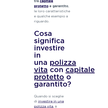
tra
capitale
l’obiettivo
,
protetto
e garantito
di
le loro caratteristiche
realizzare
e qualche esempio a
contenuti
riguardo.
ricchi,
precisi ed
Cosa
esaustivi.
significa
investire
in
una
polizza
vita
con
capitale
protetto
o
garantito?
Quando si sceglie
di
investire in una
polizza vita
, è