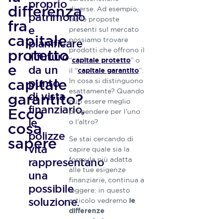
proprio
differenza
diverse. Ad esempio,
patrimonio
tra le proposte
fra
e
presenti sul mercato
Redazion
capitale
possiamo trovare
pianificare
Athora
prodotti che offrono il
protetto
il futuro
“
” o
capitale protetto
Italia
e
da un
il “
”.
capitale garantito
capitale
punto
In cosa si distinguono
La nostra
Redazione
esattamente? Quando
di vista
garantito?
è composta
può essere meglio
finanziario,
Ecco
da tecnici
propendere per l’uno
ed esperti
le
o l’altro?
cosa
nel settore
polizze
sapere
Se stai cercando di
delle
vita
capire quale sia la
polizze vita,
figure che
formula più adatta
rappresentano
conoscono
alle tue esigenze
una
e studiano
finanziarie, continua a
possibile
a fondo
leggere: in questo
queste
soluzione.
articolo vedremo
le
tematiche
differenze
con