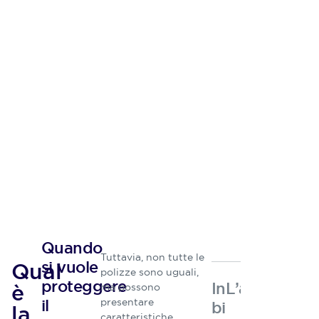
Quando
Tuttavia, non tutte le
si vuole
Qual
polizze sono uguali,
proteggere
Indicazioni
L’autore
è
ma possono
il
presentare
bibliografiche
la
caratteristiche