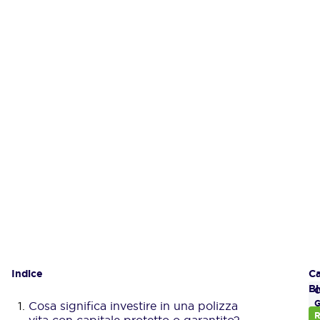
Indice
Gl
Ca
Bl
C
Cosa significa investire in una polizza
G
R
vita con capitale protetto o garantito?