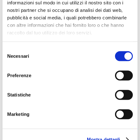
opportunità di
informazioni sul modo in cui utilizzi il nostro sito con i
crescita del capitale,
nostri partner che si occupano di analisi dei dati web,
mentre il
capitale
pubblicità e social media, i quali potrebbero combinarle
garantito
si rivolge a
con altre informazioni che hai fornito loro o che hanno
chi ha una
raccolto dal tuo utilizzo dei loro servizi.
propensione al rischio
molto bassa.
Selezione
Necessari
del
consenso
Athora
Preferenze
Rendimento +
Premium
Statistiche
Prodotto
intermediato
da
BdM Banca
Marketing
e Cassa di
Risparmio di
Orvieto.
Mostra dettagli