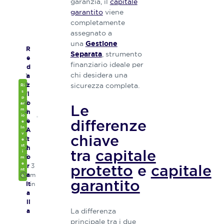
garanzia, il
capitale
garantito
viene
completamente
assegnato a
una
Gestione
R
, strumento
Separata
e
finanziario ideale per
d
chi desidera una
1
a
sicurezza completa.
5
z
Ri
s
/
i
p
0
o
ar
Le
m
4
n
io
differenze
/
e
e
In
2
A
v
chiave
0
t
e
st
2
h
tra
capitale
i
5
o
m
e
protetto
e
capitale
3
r
nt
m
a
o
garantito
in
It
a
li
La differenza
a
principale tra i due