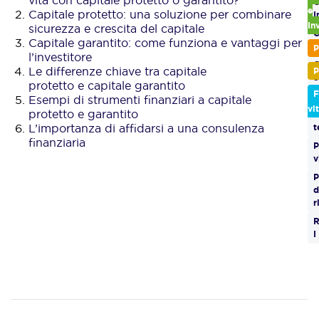
C
e
Capitale protetto: una soluzione per combinare
I
In
sicurezza e crescita del capitale
C
Capitale garantito: come funziona e vantaggi per
p
P
l’investitore
G
Le differenze chiave tra capitale
P
S
protetto e capitale garantito
F
M
Esempi di strumenti finanziari a capitale
vi
protetto e garantito
O
L’importanza di affidarsi a una consulenza
t
finanziaria
P
v
P
d
r
I