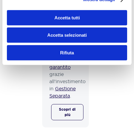
È la
polizza
vita
di
Ramo I
a
premio unico
Accetta tutti
che protegge il
tuo capitale e
Accetta selezionati
ne permette la
crescita, con
rendimento
Rifiuta
minimo
garantito
grazie
all’investimento
in
Gestione
Separata
.
Scopri di
più