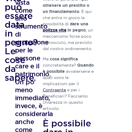
vista
può
ottenere un prestito o
come
. È qui
un finanziamento
essere
uno
che entra in gioco la
Redazio
data
possibilità di
dare una
strumento
Athora
, un
in
polizza vita
in pegno
di
meccanismo forse poco
Italia
pegno?
protezione
conosciuto, ma previsto
Le
per le
dal nostro ordinamento.
La nostra
Redazione
persone
cose
Ma
cosa significa
è
care e il
concretamente?
Quando
da
composta
avvalersene e
è possibile
da tecnici
patrimonio.
sapere
quali sono le
ed esperti
Un po’
implicazioni per il
nel
meno
Contraente
e per i
settore
delle
Beneficiari? Facciamo
immediato,
polizze
chiarezza in questo
invece, è
vita,
articolo.
considerarla
figure
che
È possibile
anche
conoscono
come
e