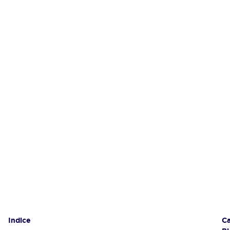
Indice
Gl
Ca