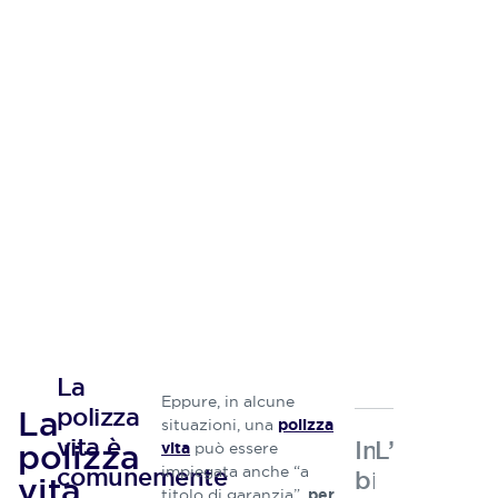
La
Eppure, in alcune
polizza
La
situazioni, una
polizza
vita è
Indicazioni
L’autore
polizza
può essere
vita
comunemente
impiegata anche “a
bibliografic
vita
titolo di garanzia”,
per