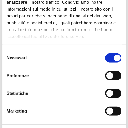
analizzare il nostro traffico. Condividiamo inoltre
contratto sia ancora in
corso, il pegno può
informazioni sul modo in cui utilizzi il nostro sito con i
essere revocato,
nostri partner che si occupano di analisi dei dati web,
restituendo al
pubblicità e social media, i quali potrebbero combinarle
Contraente
la piena
con altre informazioni che hai fornito loro o che hanno
disponibilità della
raccolto dal tuo utilizzo dei loro servizi.
polizza.
Selezione
Quando si può
Necessari
del
riscattare
consenso
anticipatamente
Preferenze
una
polizza
vita
?
Statistiche
Sottoscrivere
una
polizza vita
significa pensare
Marketing
al futuro con
responsabilità,