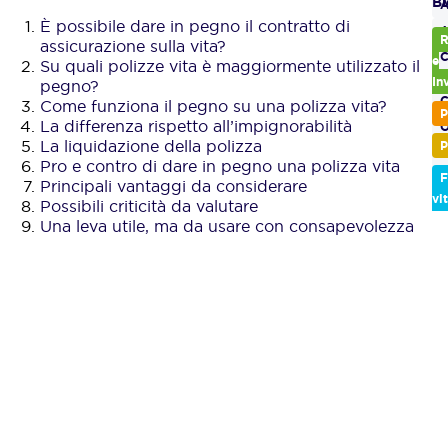
Bl
A
È possibile dare in pegno il contratto di
A
R
assicurazione sulla vita?
C
e
Su quali polizze vita è maggiormente utilizzato il
a
In
pegno?
C
Come funziona il pegno su una polizza vita?
P
La differenza rispetto all’impignorabilità
O
La liquidazione della polizza
P
P
Pro e contro di dare in pegno una polizza vita
v
F
Principali vantaggi da considerare
R
vi
Possibili criticità da valutare
Una leva utile, ma da usare con consapevolezza