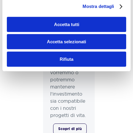
tenendo in
Mostra dettagli
considerazione
che, per quanto
riguarda le
Accetta tutti
polizze vita a
contenuto
Accetta selezionati
finanziario,
l’
orizzonte
temporale
Rifiuta
minimo in cui
vorremmo o
potremmo
mantenere
l’investimento
sia compatibile
con i nostri
progetti di vita.
Scopri di più