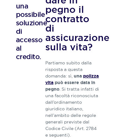
dare in
una
studiano
pegno il
a fondo
possibile
contratto
queste
soluzione
tematiche
di
di
con
assicurazione
l’obiettivo
accesso
di
sulla vita?
al
realizzare
credito.
contenuti
ricchi,
Partiamo subito dalla
precisi ed
risposta a questa
esaustivi.
domanda: sì,
una
polizza
vita
può essere data in
. Si tratta infatti di
pegno
una facoltà riconosciuta
dall’ordinamento
giuridico italiano,
nell’ambito delle regole
generali previste dal
Codice Civile (Art. 2784
e seguenti).