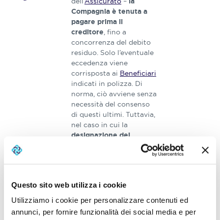
dell’
Assicurato
–
la
Compagnia è tenuta a
pagare prima il
, fino a
creditore
concorrenza del debito
residuo. Solo l’eventuale
eccedenza viene
corrisposta ai
Beneficiari
indicati in polizza. Di
norma, ciò avviene senza
necessità del consenso
di questi ultimi. Tuttavia,
nel caso in cui la
designazione dei
sia stata resa
Beneficiari
irrevocabile il loro
già
consenso è richiesto
al momento della
Questo sito web utilizza i cookie
costituzione del pegno.
Utilizziamo i cookie per personalizzare contenuti ed
Una volta estinto il
annunci, per fornire funzionalità dei social media e per
debito, qualora il