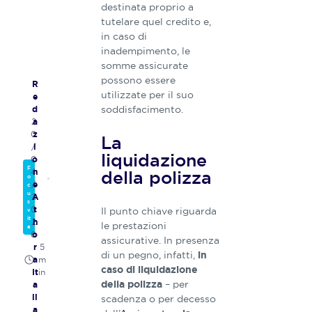
destinata proprio a
tutelare quel credito e,
in caso di
inadempimento, le
somme assicurate
possono essere
R
utilizzate per il suo
e
soddisfacimento.
d
2
a
0
z
La
/
i
liquidazione
0
o
F
della polizza
4
n
o
/
e
c
u
2
A
s
0
Il punto chiave riguarda
t
v
it
2
h
le prestazioni
a
6
o
assicurative. In presenza
5
r
di un pegno, infatti,
in
m
a
caso di liquidazione
in
It
– per
della polizza
a
scadenza o per decesso
li
a