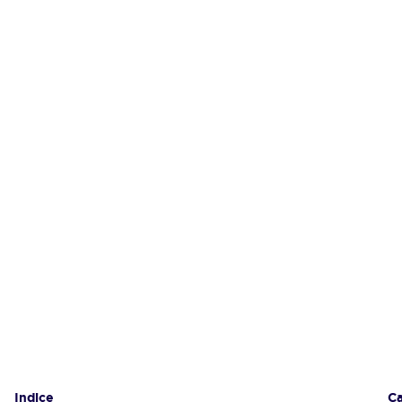
Indice
Gl
Ca