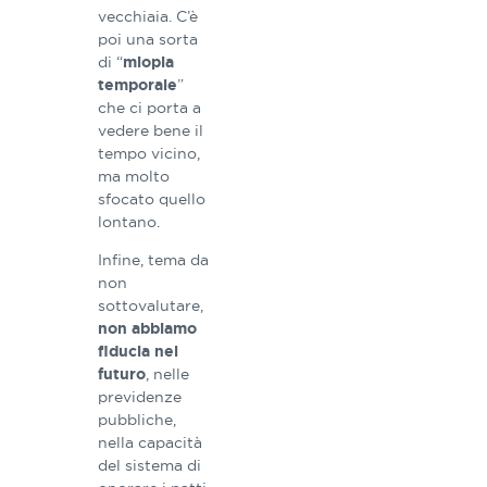
vecchiaia. C’è
poi una sorta
di “
miopia
”
temporale
che ci porta a
vedere bene il
tempo vicino,
ma molto
sfocato quello
lontano.
Infine, tema da
non
sottovalutare,
non abbiamo
fiducia nel
, nelle
futuro
previdenze
pubbliche,
nella capacità
del sistema di