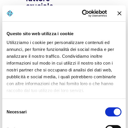
cruciale
Per quanto
riguarda il
tema della
Questo sito web utilizza i cookie
speranza di
Utilizziamo i cookie per personalizzare contenuti ed
vita, il
annunci, per fornire funzionalità dei social media e per
continuo
spostamento
analizzare il nostro traffico. Condividiamo inoltre
in avanti è
informazioni sul modo in cui utilizzi il nostro sito con i
fonte di
nostri partner che si occupano di analisi dei dati web,
spavento e di
pubblicità e social media, i quali potrebbero combinarle
meraviglia al
con altre informazioni che hai fornito loro o che hanno
contempo.
Il
raccolto dal tuo utilizzo dei loro servizi.
numero di
centenari in
al 1°
Italia
Selezione
gennaio 2024,
Necessari
del
secondo i
dati
consenso
Istat
,
supera le
,
22.000 unità