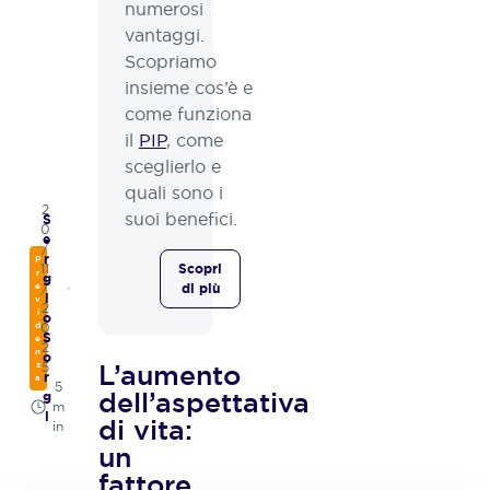
numerosi
vantaggi.
Scopriamo
insieme cos’è e
come funziona
il
PIP
, come
sceglierlo e
quali sono i
2
suoi benefici.
S
0
e
/
r
P
11
Scopri
r
g
e
/
di più
i
v
2
i
o
d
0
S
e
2
n
o
L’aumento
z
5
r
a
5
dell’aspettativa
g
m
i
di vita:
in
un
fattore