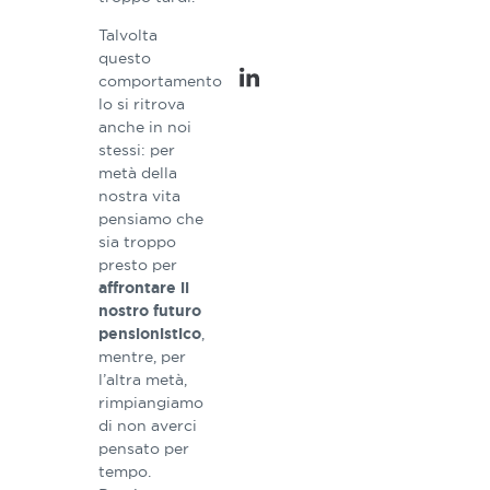
Fondazione Welfare
Ambrosiano.
Talvolta
questo
comportamento
lo si ritrova
anche in noi
stessi: per
metà della
nostra vita
pensiamo che
sia troppo
presto per
affrontare il
nostro futuro
,
pensionistico
mentre, per
l’altra metà,
rimpiangiamo
di non averci
pensato per
tempo.