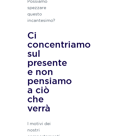
Possiamo
spezzare
questo
incantesimo?
Ci
concentriamo
sul
presente
e non
pensiamo
a ciò
che
verrà
I motivi dei
nostri