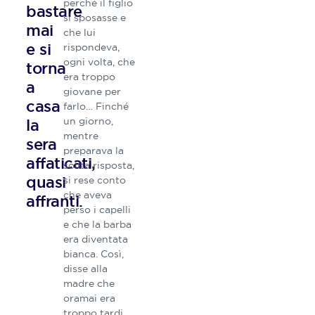
perché il figlio
bastare
Costruire un domani
si sposasse e
mai
migliore con la
che lui
demografia”, “Felicità
e si
rispondeva,
cercasi - Pratiche personali
ogni volta, che
torna
e collettive”, “Fiducia –
era troppo
a
Sostantivo plurale”, “Il
giovane per
Tempo del Benessere –
casa
farlo… Finché
L’educazione finanziaria al
un giorno,
la
servizio delle persone”.
mentre
Negli ultimi anni ha
sera
preparava la
coordinato il comitato di
affaticati,
solita risposta,
indirizzo di “milano2046”,
quasi
si rese conto
laboratorio di ricerca sul
che aveva
futuro remoto ed è stato
affranti.
perso i capelli
segretario generale
e che la barba
dell’Associazione “Mappa
Celeste – Forum per il
era diventata
Futuro”, Project leader
bianca. Così,
della Prassi di Riferimento
disse alla
UNI 103 sul Welfare
madre che
Aziendale e membro del
oramai era
Comitato Scientifico della
troppo tardi.