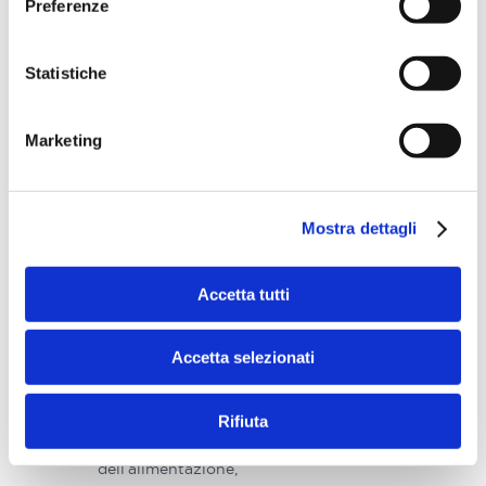
Preferenze
e i
supercentenari
(individui di
Statistiche
110 anni e più)
sono 21, più
che
Marketing
raddoppiati
rispetto al
2009.
Mostra dettagli
In un quarto di
secolo
il
numero di
Accetta tutti
centenari è
salito di
,
quattro volte
Accetta selezionati
e crescerà
esponenzialmente
Rifiuta
grazie ai
progressi
dell’alimentazione,