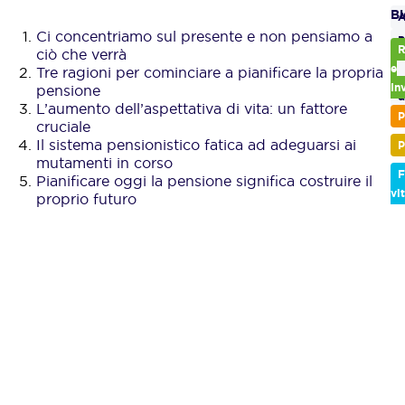
Bl
A
Ci concentriamo sul presente e non pensiamo a
P
R
ciò che verrà
c
e
Tre ragioni per cominciare a pianificare la propria
P
In
pensione
d
L’aumento dell’aspettativa di vita: un fattore
r
P
cruciale
Il sistema pensionistico fatica ad adeguarsi ai
P
mutamenti in corso
F
Pianificare oggi la pensione significa costruire il
vi
proprio futuro