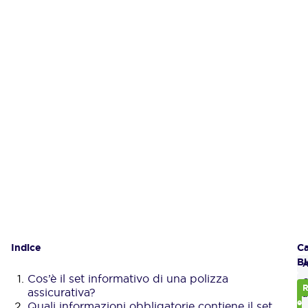
Indice
Gl
Ca
Bl
A
Cos’è il set informativo di una polizza
C
R
assicurativa?
a
e
Quali informazioni obbligatorie contiene il set