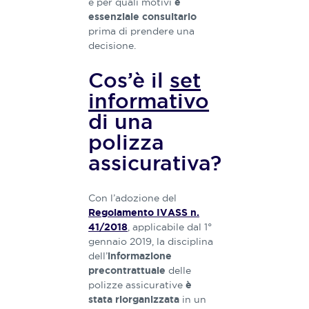
e per quali motivi
è
tematiche
essenziale consultarlo
con
prima di prendere una
l’obiettivo
decisione.
di
realizzare
Cos’è il
set
contenuti
informativo
ricchi,
precisi ed
di una
esaustivi.
polizza
assicurativa?
Con l’adozione del
Regolamento IVASS n.
, applicabile dal 1°
41/2018
gennaio 2019, la disciplina
dell’
informazione
delle
precontrattuale
polizze assicurative
è
in un
stata riorganizzata