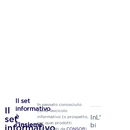
Il set
In passato conosciuto
informativo
Il
come fascicolo
è
Indicazioni
L’autore
set
informativo (o prospetto,
per quei prodotti
l’
insieme
bibliografich
informativo
disciplinati da
CONSOB
),