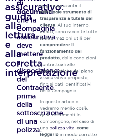
di
assicurativo:
oggi rappresenta il
documenti
principale strumento di
guida
che la
trasparenza a tutela del
Redazio
alla
. Al suo interno,
cliente
Compagnia
Athora
infatti, sono raccolte tutte
lettura
assicurativa
le informazioni utili per
Italia
e
deve
comprendere il
alla
La nostra
funzionamento del
mettere
Redazione
, dalle condizioni
prodotto
corretta
a
è
contrattuali alle
disposizione
interpretazione
composta
caratteristiche del piano
da tecnici
del
assicurativo proposto,
ed esperti
fino ai dati identificativi
Contraente
nel settore
della Compagnia.
prima
delle
polizze
In questo articolo
della
vita, figure
vedremo meglio cos’è,
sottoscrizione
che
quali documenti lo
di una
conoscono
compongono, nel caso di
e studiano
una
polizza vita
,
polizza.
come
a fondo
in modo corretto
leggerlo
queste