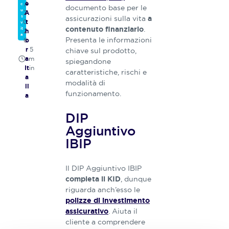
/
e
c
documento base per le
u
2
A
s
assicurazioni sulla vita
a
0
t
v
.
contenuto finanziario
it
2
h
a
Presenta le informazioni
6
o
5
chiave sul prodotto,
r
m
a
spiegandone
in
It
caratteristiche, rischi e
a
modalità di
li
funzionamento.
a
DIP
Aggiuntivo
IBIP
Il DIP Aggiuntivo IBIP
, dunque
completa il KID
riguarda anch’esso le
polizze di investimento
. Aiuta il
assicurativo
cliente a comprendere