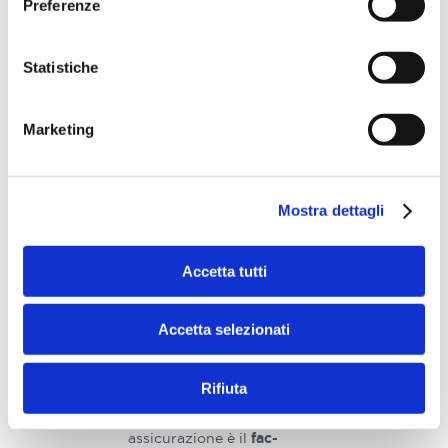
Condizioni di
Preferenze
assicurazione
(comprensive
Statistiche
di glossario)
Le condizioni di
Marketing
assicurazione, sempre
presenti, rappresentano il
cuore del contratto:
Mostra dettagli
contengono le
regole che
vincolano Compagnia e
. Il Glossario
cliente
Accetta tutti
rappresenta un aiuto per
capire i termini tecnici.
Accetta selezionati
Proposta di
assicurazione
Rifiuta
La proposta di
assicurazione è il
fac-