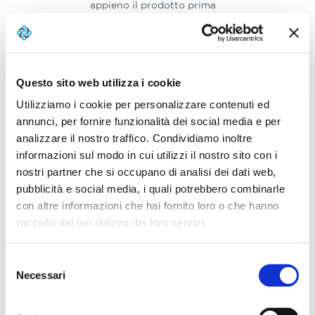
appieno il prodotto prima
della sottoscrizione.
Informativa
sulla
Questo sito web utilizza i cookie
sostenibilità
Utilizziamo i cookie per personalizzare contenuti ed
annunci, per fornire funzionalità dei social media e per
L’informativa sulla
sostenibilità spiega se e
analizzare il nostro traffico. Condividiamo inoltre
come il prodotto
informazioni sul modo in cui utilizzi il nostro sito con i
d’investimento
nostri partner che si occupano di analisi dei dati web,
assicurativo considera
pubblicità e social media, i quali potrebbero combinarle
fattori ambientali, sociali
con altre informazioni che hai fornito loro o che hanno
e di governance (
ESG
)
raccolto dal tuo utilizzo dei loro servizi.
nelle scelte di
investimento, aiutando il
cliente a capire l’impatto
Selezione
e l’orientamento “green”
Necessari
del
della polizza.
consenso