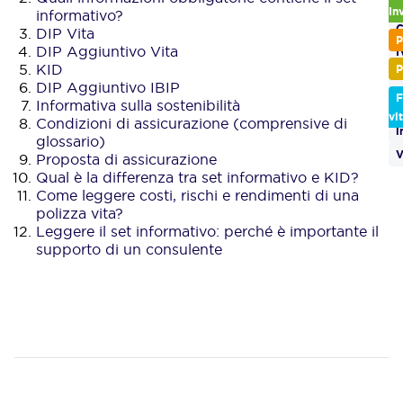
In
informativo?
C
DIP Vita
P
DIP Aggiuntivo Vita
I
KID
P
P
DIP Aggiuntivo IBIP
v
F
Informativa sulla sostenibilità
S
vi
Condizioni di assicurazione (comprensive di
i
glossario)
V
Proposta di assicurazione
Qual è la differenza tra set informativo e KID?
Come leggere costi, rischi e rendimenti di una
polizza vita?
Leggere il set informativo: perché è importante il
supporto di un consulente