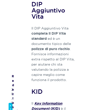
DIP
Aggiuntivo
Vita
Il DIP Aggiuntivo Vita
completa il DIP Vita
ed è un
standard
documento tipico delle
.
polizze di puro rischio
Fornisce informazioni
extra rispetto al DIP Vita,
per aiutare chi sta
valutando la polizza a
capire meglio come
R
funziona il prodotto.
e
d
KID
2
a
0
z
/
i
0
Il
o
Key Information
F
2
n
è il
Document
(KID)
o