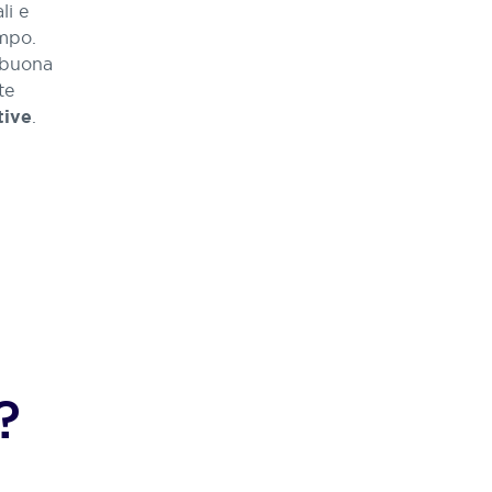
li e
empo.
 buona
te
.
tive
?