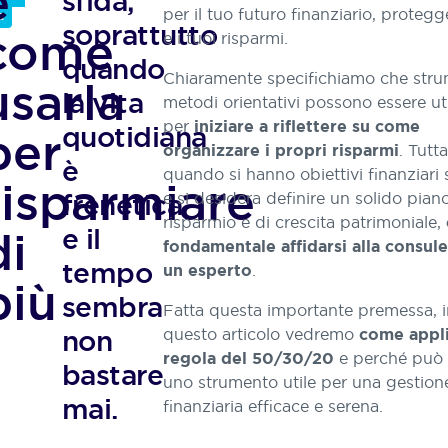
e
sfida,
di
per il tuo futuro finanziario, proteg
a
risparmio
Athora
soprattutto
come
e i tuoi risparmi.
e
Italia
Scopri le
quando
investimento,
soluzioni
è
Chiaramente specifichiamo che stru
usarla
protezione
la vita
metodi orientativi possono essere uti
e
per
iniziare a riflettere su come
previdenza
quotidiana
per
dei
. Tutta
organizzare i propri risparmi
è
nostri
quando si hanno obiettivi finanziari 
risparmiare
clienti
frenetica
e si desidera definire un solido pian
con
risparmio e di crescita patrimoniale,
e il
di
un’ampia
fondamentale affidarsi alla consul
gamma
tempo
.
un esperto
di
più
soluzioni.
sembra
Fatta questa importante premessa, 
non
questo articolo vedremo
come appli
e perché può 
regola del 50/30/20
bastare
uno strumento utile per una gestion
mai.
finanziaria efficace e serena.