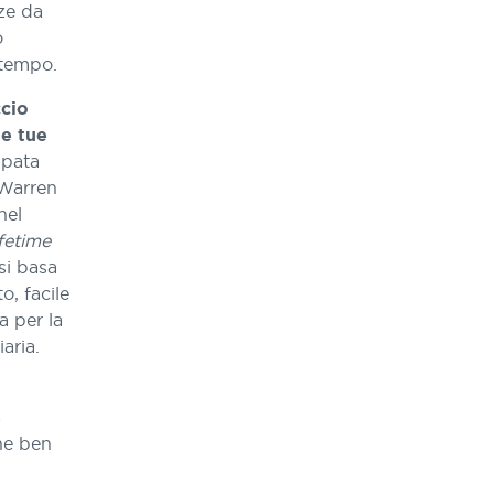
ze da
o
 tempo.
cio
le tue
ppata
 Warren
nel
fetime
si basa
o, facile
a per la
aria.
e
ne ben