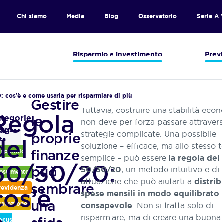
Chi siamo
Media
Blog
Osservatorio
Serie A
Risparmio e investimento
Prev
 cos’è e come usarla per risparmiare di più
Gestire
Tuttavia, costruire una stabilità eco
Regola
le
ossario
tegorie
non deve per forza passare attraver
Siamo
log
olizza
strategie complicate. Una possibile
proprie
del
specialisti
ita
soluzione – efficace, ma allo stesso
in
finanze
isparmio
semplice – può essere
la regola del
assicurazioni
50/30/20:
può
, un metodo intuitivo e di 
50/30/20
vita
vestimento
e
attuazione che può aiutarti a
distrib
sembrare
cos’è
revidenza
rispondiamo
spese mensili in modo equilibrato
una
ai
rotezione
. Non si tratta solo di
consapevole
bisogni
risparmiare, ma di creare una buona
ocus