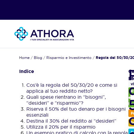
Home
/
Blog
/
Risparmio e Investimento
/
Regola del 50/30/20:
Indice
Gl
Ca
B
P
Cos’è la regola del 50/30/20 e come si
v
applica al tuo reddito netto?
R
Quali spese rientrano in “bisogni”,
e
“desideri” e “risparmio”?
In
Riserva il 50% del tuo denaro per i bisogni
P
essenziali
Destina il 30% del reddito ai “desideri”
P
Utilizza il 20% per il risparmio
Un esempio pratico di calcolo con la regola
F