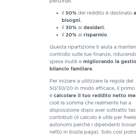
personali:
il
del reddito è destinato
50%
a
;
bisogni
il
ai
;
30%
desideri
il
al
.
20%
risparmio
Questa ripartizione ti aiuta a mantene
controllo sulle tue finanze, riducend
spese inutili e
migliorando la gesti
.
bilancio familiare
Per iniziare a utilizzare la regola del
50/30/20 in modo efficace, il primo
è
calcolare il tuo reddito netto me
cioè la somma che realmente hai a
disposizione dopo aver sottratto tas
contributi (il calcolo è utile per free
autonomi perché i dipendenti trovano
netto in busta paga). Solo così potra