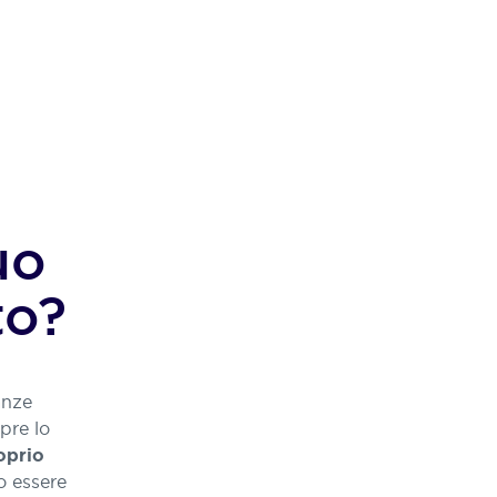
uo
to?
anze
pre lo
oprio
o essere