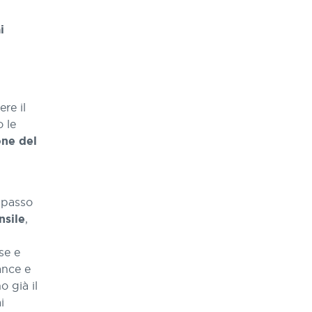
i
re il
o le
one del
 passo
,
nsile
se e
lance e
 già il
i