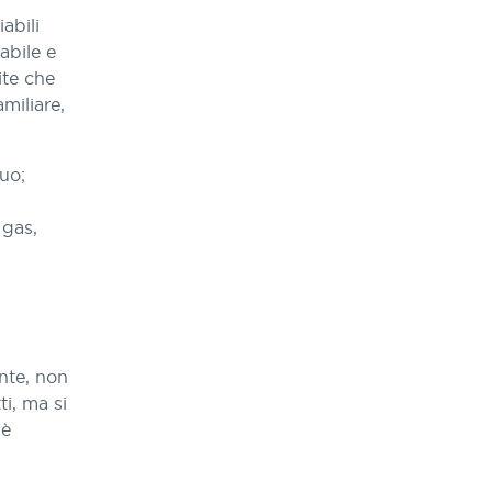
abili
abile e
ite che
miliare,
tuo;
 gas,
nte, non
ti, ma si
 è