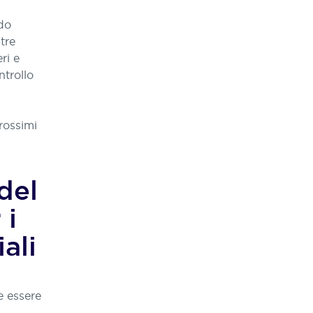
odo
 tre
ri e
ntrollo
rossimi
del
 i
ali
e essere