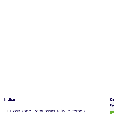
Indice
Gl
Ca
Bl
A
Cosa sono i rami assicurativi e come si
C