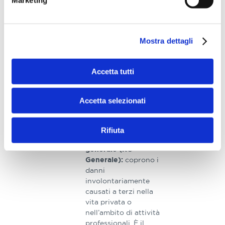
temporanea.
Polizze a tutela dei
comprendono
beni:
coperture specifiche
Mostra dettagli
per la protezione di
immobili e beni
materiali, come
Accetta tutti
abitazioni, uffici o
merci. Gli eventi
coperti possono
Accetta selezionati
includere incendi,
allagamenti, furti o
atti vandalici.
Rifiuta
Responsabilità civile
generale (RC
coprono i
Generale):
danni
involontariamente
causati a terzi nella
vita privata o
nell’ambito di attività
professionali. È il