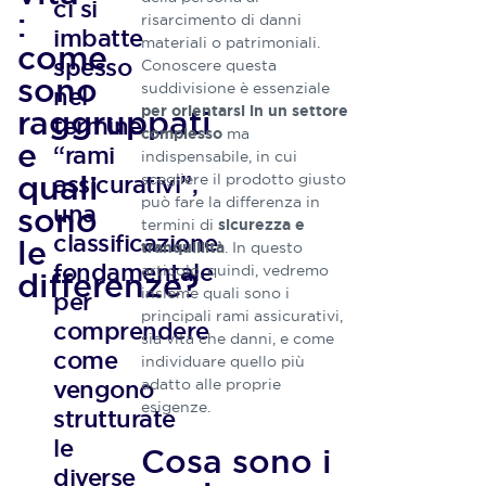
ci si
:
risarcimento di danni
imbatte
materiali o patrimoniali.
come
spesso
Conoscere questa
Redazio
sono
suddivisione è essenziale
nel
Athora
raggruppati
per orientarsi in un settore
termine
ma
complesso
Italia
e
“rami
indispensabile, in cui
quali
assicurativi”,
scegliere il prodotto giusto
La nostra
Redazione
può fare la differenza in
una
sono
è
termini di
sicurezza e
classificazione
le
composta
.​ In questo
tranquillità
da
fondamentale
articolo, quindi, vedremo
differenze?
tecnici
insieme quali sono i
per
ed
principali rami assicurativi,
comprendere
esperti
sia vita che danni, e come
nel
come
individuare quello più
settore
vengono
adatto alle proprie
delle
esigenze.
strutturate
polizze
vita,
le
Cosa sono i
figure
diverse
che