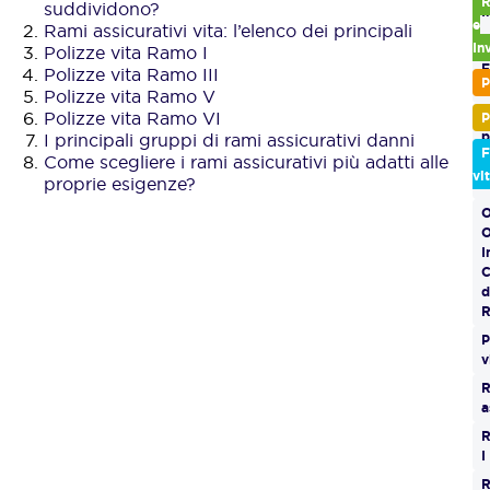
R
suddividono?
I
e
R​ami assicurativi vita​: ​l’elenco dei principali​​
C
In
Polizze vita Ramo I
F
Polizze vita Ramo III
P
i
Polizze vita Ramo V
Polizze vita Ramo VI
F
P
I principali gruppi di rami assicurativi danni​​
p
F
Come scegliere i rami assicurativi più adatti alle
I
vi
proprie esigenze?
l
O
O
I
C
d
R
P
v
a
I