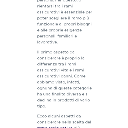
persona.​ Per questo, ​​​​​o​
rientarsi tra i rami
assicurativi è essenziale per
poter scegliere il ramo più
funzionale ai propri bisogni
e alle proprie esigenze
personali, familiari e
lavorative.
Il primo aspetto da
considerare è proprio la
differenza tra i rami
assicurativi vita e i rami
assicurativi danni.​ ​​Come
abbiamo visto, infatti,
o​gnuna di queste categorie
ha una finalità diversa e si
declina in prodotti di vario
tipo.
​​Ecco a​lcuni aspetti da
considerare​ nella scelta del