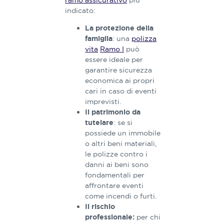
ramo assicurativo
più
indicato​​:
La protezione della
: una
polizza
famiglia
vita
Ramo I
può
essere ideale per
garantire sicurezza
economica ai propri
cari in caso di eventi
imprevisti.
Il patrimonio da
: se si
tutelare
possiede un immobile
o altri beni materiali,
le polizze contro ​i ​
danni ai beni sono
fondamentali per
affrontare eventi
come incendi ​o furt​i​​​.
Il rischio
per chi
professionale: