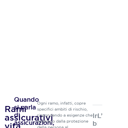
Quando
Ogni ramo​, infatti,​ copre
si parla
Rami
specifici ambiti di rischio,
di
Indicazioni
L’autore
assicurativi​
rispondendo a esigenze che
assicurazioni,
spaziano dalla protezione
bibliografi
vita​
della persona al