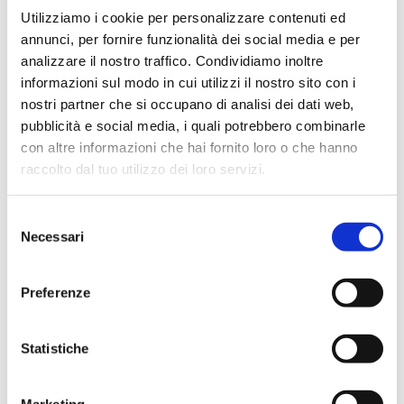
circolazione stradale​
Utilizziamo i cookie per personalizzare contenuti ed
e ​​
annunci, per fornire funzionalità dei social media e per
p​uò essere integrata
analizzare il nostro traffico. Condividiamo inoltre
con garanzie
informazioni sul modo in cui utilizzi il nostro sito con i
aggiuntive, come la
polizza Kasko o
nostri partner che si occupano di analisi dei dati web,
furto/incendio.
pubblicità e social media, i quali potrebbero combinarle
Infortuni e malattia:
con altre informazioni che hai fornito loro o che hanno
queste polizze
raccolto dal tuo utilizzo dei loro servizi.
offrono una
copertura economica
in caso di eventi che
Selezione
compromettono la
Necessari
del
salute dell’
assicurato
,
consenso
come un incidente o
Preferenze
una malattia. Possono
includere rimborsi per
spese mediche,
Statistiche
indennizzi per
invalidità permanente
o diaria per inabilità
Marketing