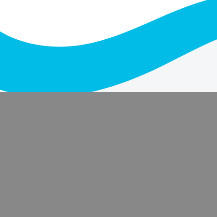
Il nostro blog
Ultimi articoli dal blog
Previdenza
Tassazione dei fondi pensione e
agevolazioni possibili: le cose da
sapere