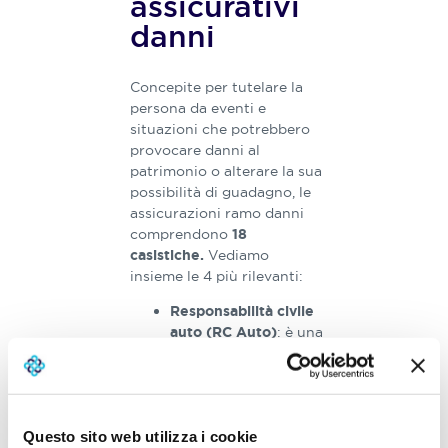
assicurativi
danni​​
Concepite per tutelare la
persona da eventi e
situazioni che potrebbero
provocare danni al
patrimonio o alterare la sua
possibilità di guadagno, le
assicurazioni ramo danni
comprendono
18
​Vediamo
casistiche.
insieme le 4 più rilevanti:
Responsabilità civile
: è una
auto (RC Auto)
polizza obbligatoria
per chi possiede un
veicolo. Copre i danni
causati a terzi
Questo sito web utilizza i cookie
durante la