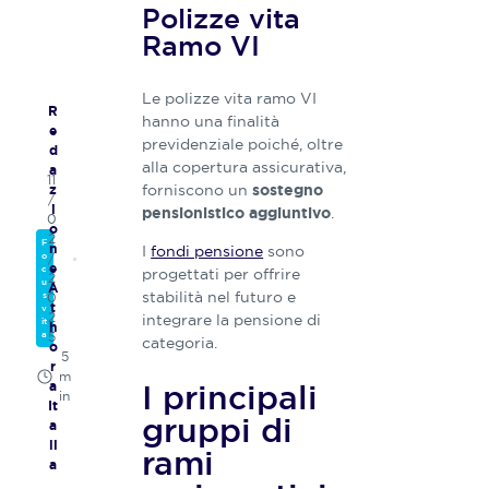
Polizze vita
Ramo VI
Le polizze vita ramo VI
R
hanno una finalità
e
previdenziale poiché, oltre
d
alla copertura assicurativa,
a
11
forniscono un
sostegno
z
/
i
.
pensionistico aggiuntivo
0
o
2
F
I
fondi pensione
sono
n
o
/
e
c
progettati per offrire
2
u
A
stabilità nel futuro e
s
0
t
v
2
integrare la pensione di
it
h
a
5
categoria.
o
5
r
m
I principali
a
in
It
gruppi di
a
li
rami
a