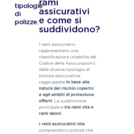
rami
tipologie
conoscono
assicurativi
e
di
e come si
studiano
polizze.
a fondo
suddividono?
queste
tematiche
con
I rami assicurativi
l’obiettivo
rappresentano una
di
classificazione (stabilita dal
realizzare
Codice delle Assicurazioni)
contenuti
delle diverse tipologie di
ricchi,
polizze assicurative,
precisi
raggruppate
in base alla
ed
natura del rischio coperto
esaustivi.
e agli ambiti di protezione
. La suddivisione
offerti
principale è
tra rami vita e
.
rami danni
I rami assicurativi vita
comprendono polizze che